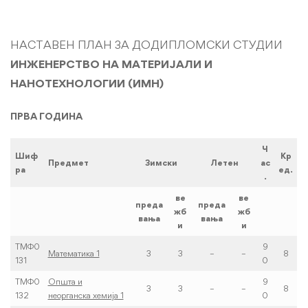
Инженерство
НАСТАВЕН ПЛАН ЗА ДОДИПЛОМСКИ СТУДИИ
ИНЖЕНЕРСТВО НА МАТЕРИЈАЛИ И
на
НАНОТЕХНОЛОГИИ (ИМН)
материјали
ПРВА ГОДИНА
и
Ч
Шиф
Кр
Предмет
Зимски
Летен
ас
нанотехнологии
ра
ед.
.
(стара
ве
ве
преда
преда
жб
жб
вања
вања
програма)
и
и
ТМФ0
9
Математика 1
3
3
–
–
8
131
0
ТМФ0
Општа и
9
3
3
–
–
8
132
неорганска хемија 1
0