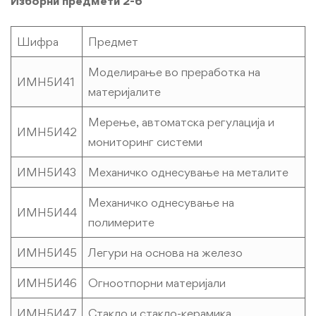
Изборни предмети 2-6
Шифра
Предмет
Моделирање во преработка на
ИМН5И41
материјалите
Мерење, автоматска регулација и
ИМН5И42
мониторинг системи
ИМН5И43
Механичко однесување на металите
Механичко однесување на
ИМН5И44
полимерите
ИМН5И45
Легури на основа на железо
ИМН5И46
Огноотпорни материјали
ИМН5И47
Стакло и стакло-керамика