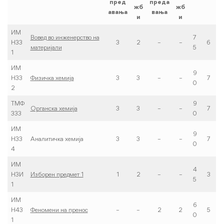
пред
преда
жб
жб
авања
вања
и
и
ИМ
Вовед во инженерство на
7
Н33
3
2
–
–
6
материјали
5
1
ИМ
9
Н33
Физичка хемија
3
3
–
–
7
0
2
ТМФ
9
Органска хемија
3
3
–
–
7
333
0
ИМ
9
Н33
Аналитичка хемија
3
3
–
–
7
0
4
ИМ
4
Н3И
Изборен предмет 1
1
2
–
–
3
5
1
ИМ
6
Н43
Феномени на пренос
–
–
2
2
5
0
1