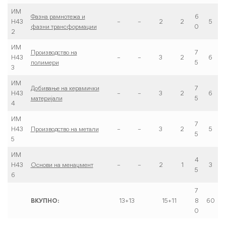
ИМ
Фазна рамнотежа и
6
Н43
–
–
2
2
5
фазни трансформации
0
2
ИМ
Производство на
7
Н43
–
–
3
2
6
полимери
5
3
ИМ
Добивање на керамички
7
Н43
–
–
3
2
6
материјали
5
4
ИМ
7
Н43
Производство на метали
–
–
3
2
5
5
5
ИМ
4
Н4З
Основи на менаџмент
–
–
2
1
3
5
6
7
ВКУПНО:
13+13
15+11
8
60
0