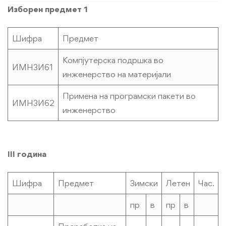
Изборен предмет 1
Шифра
Предмет
Компјутерска подршка во
ИМН3И61
инженерство на материјали
Примена на програмски пакети во
ИМН3И62
инженерство
III година
Шифра
Предмет
Зимски
Летен
Час.
пр
в
пр
в