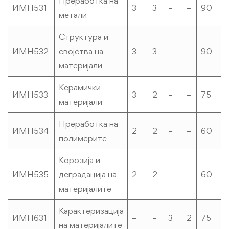
Преработка на
ИМН531
3
3
–
–
90
метали
Структура и
ИМН532
својства на
3
3
–
–
90
материјали
Керамички
ИМН533
3
2
–
–
75
материјали
Преработка на
ИМН5З4
2
2
–
–
60
полимерите
Корозија и
ИМН535
деградација на
2
2
–
–
60
материјалите
Карактеризација
ИМН631
–
–
3
2
75
на материјалите