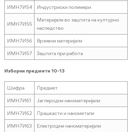
ИМН7И54
Индустриски полимери
Материјали во заштита на културно
ИМН7И55
наследство
ИМН7И56
Врзивни материјали
ИМН7И57
Заштита при работа
Изборни предмети 10-13
Шифра
Предмет
ИМН7И61
Јаглеродни наноматеријали
ИМН7И62
Прашкасти и нанометали
ИМН7И63
Електродни наноматеријали