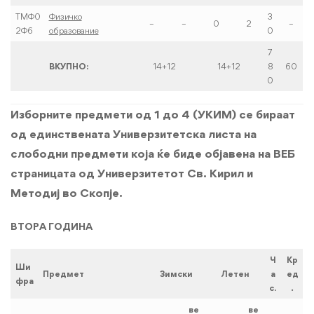
ТМФ0
Физичко
3
–
–
0
2
–
2Ф6
образование
0
7
ВКУПНО:
14+12
14+12
8
60
0
Изборните предмети од 1 до 4 (УКИМ) се бираат
од единствената Универзитетска листа на
слободни предмети која ќе биде објавена на ВЕБ
страницата од Универзитетот Св. Кирил и
Методиј во Скопје.
ВТОРА ГОДИНА
Ч
Кр
Ши
Предмет
Зимски
Летен
а
ед
фра
с
.
.
ве
ве