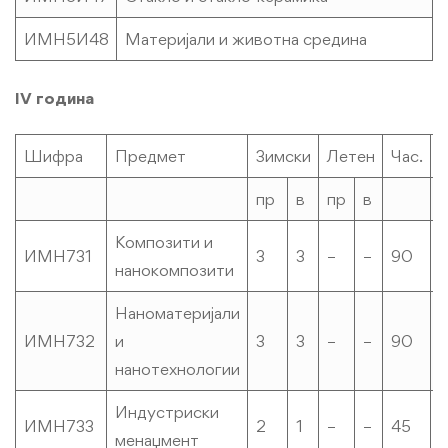
ИМН5И48
Материјали и животна средина
IV година
Шифра
Предмет
Зимски
Летен
Час.
К
пр
в
пр
в
Композити и
ИМН731
3
3
–
–
90
нанокомпозити
Наноматеријали
ИМН732
и
3
3
–
–
90
нанотехнологии
Индустриски
ИМН733
2
1
–
–
45
3
менаџмент