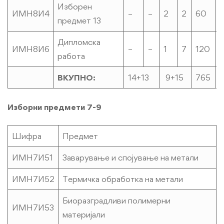
Изборен
ИМН8И4
–
–
2
2
60
предмет 13
Дипломска
ИМН8И6
–
–
1
7
120
1
работа
ВКУПНО:
14+13
9+15
765
Изборни предмети 7-9
Шифра
Предмет
ИМН7И51
Заварување и спојување на метали
ИМН7И52
Термичка обработка на метали
Биоразградливи полимерни
ИМН7И53
материјали