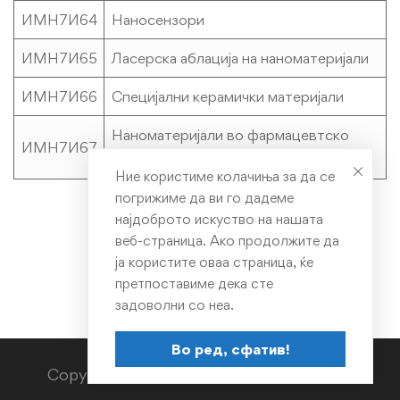
ИМН7И64
Наносензори
ИМН7И65
Ласерска аблација на наноматеријали
ИМН7И66
Специјални керамички материјали
Наноматеријали во фармацевтско
ИМН7И67
инженерство
Ние користиме колачиња за да се
погрижиме да ви го дадеме
најдоброто искуство на нашата
веб-страница. Ако продолжите да
ја користите оваа страница, ќе
претпоставиме дека сте
задоволни со неа.
Во ред, сфатив!
Copyright © TMF 2023. All rights reserved.