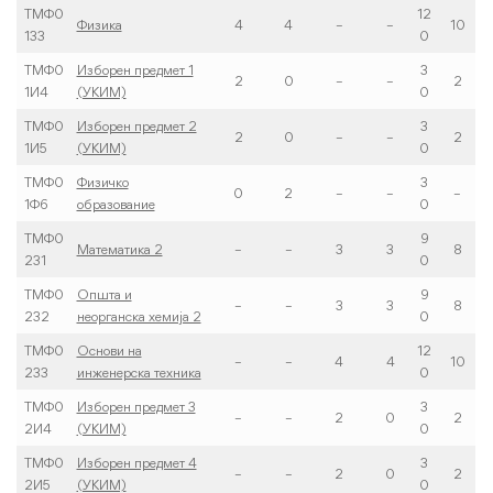
ТМФ0
12
Физика
4
4
–
–
10
133
0
ТМФ0
Изборен предмет 1
3
2
0
–
–
2
1И4
(УКИМ)
0
ТМФ0
Изборен предмет 2
3
2
0
–
–
2
1И5
(УКИМ)
0
ТМФ0
Физичко
3
0
2
–
–
–
1Ф6
образование
0
ТМФ0
9
Математика 2
–
–
3
3
8
231
0
ТМФ0
Општа и
9
–
–
3
3
8
232
неорганска хемија 2
0
ТМФ0
Основи на
12
–
–
4
4
10
233
инженерска техника
0
ТМФ0
Изборен предмет 3
3
–
–
2
0
2
2И4
(УКИМ)
0
ТМФ0
Изборен предмет 4
3
–
–
2
0
2
2И5
(УКИМ)
0