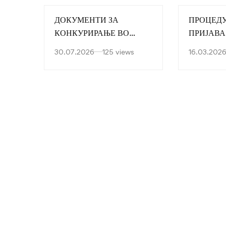
10
ДОКУМЕНТИ ЗА
ПРОЦЕДУ
часот
КОНКУРИРАЊЕ ВО
ПРИЈАВА
ПРВА ГОДИНАЗА
ДИПЛОМ
30.07.2026
125 views
16.03.202
УЧЕБНА 2026/2027
година