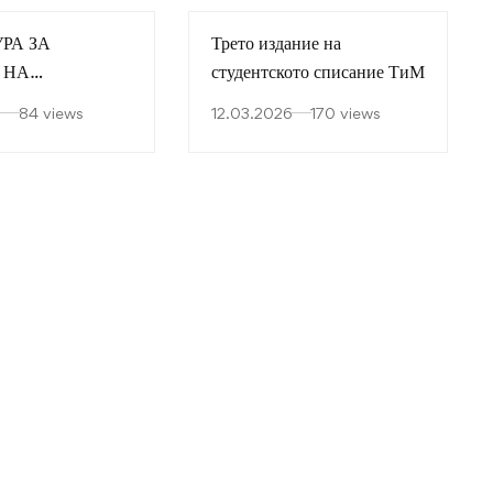
РА ЗА
Трето издание на
 НА
студентското списание ТиМ
СКА РАБОТА
6
84 views
12.03.2026
170 views