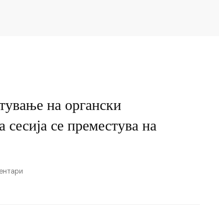
тување на органски
 сесија се преместува на
ентари