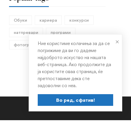
Обуки
кариера
конкурси
натпревари
програми
Ние користиме колачиња за да се
фотографија
погрижиме да ви го дадеме
најдоброто искуство на нашата
веб-страница. Ако продолжите да
ја користите оваа страница, ќе
претпоставиме дека сте
задоволни со неа.
Во ред, сфатив!