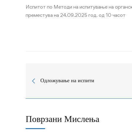
Испитот по Методи на испитување на органски
соединенија
преместува на 24.09.2025 год. од 10 часот
во
септемвриска
сесија
се
преместува
Одложување на испити
на
24.09.2025
год.
Поврзани Мислења
од