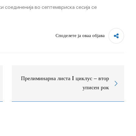
 соединенија во септемвриска сесија се
Споделете ја оваа објава
Прелиминарна листа I циклус – втор
уписен рок