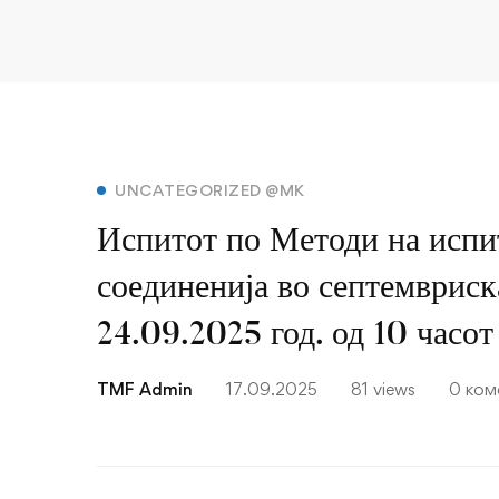
Испитот
UNCATEGORIZED @MK
Испитот по Методи на испи
по
соединенија во септемвриска
Методи
24.09.2025 год. од 10 часот
на
испитување
TMF Admin
17.09.2025
81 views
0 ком
на
органски