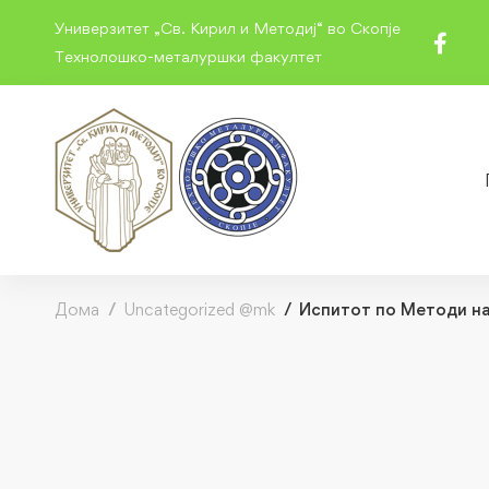
Универзитет „Св. Кирил и Методиј“ во Скопје
Технолошко-металуршки факултет
Дома
Uncategorized @mk
Испитот по Методи на