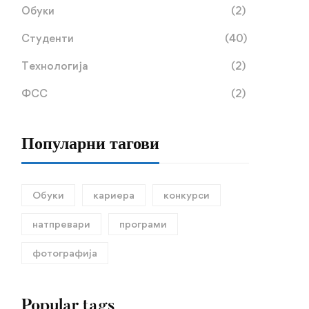
Обуки
(2)
Втор циклус студии втор
Конечна листа на
Студенти
(40)
уписен рок 2025/2026
кандидати за запишувањ
на трет циклус академск
Технологија
(2)
23.01.2026
229 views
18.12.2025
117 views
студии – докторски студ
ФСС
(2)
во вториот уписен рок в
академската 2025/2026
година
Популарни тагови
Обуки
кариера
конкурси
натпревари
програми
фотографија
Popular tags