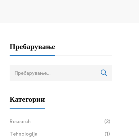
Пребарување
Пребарај
за:
Категории
Research
(3)
Tehnologija
(1)