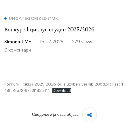
Конкурс
UNCATEGORIZED @MK
Конкурс I циклус студии 2025/2026
I
Simona TMF
16.07.2025
279 views
циклус
0 коментари
студии
2025/2026
konkurs-i-ciklus-2025-2026-od-sluzhben-vesnik_206d24c1-aac4-
48fe-8e72-9733f183e414
Download
Споделете ја оваа објава