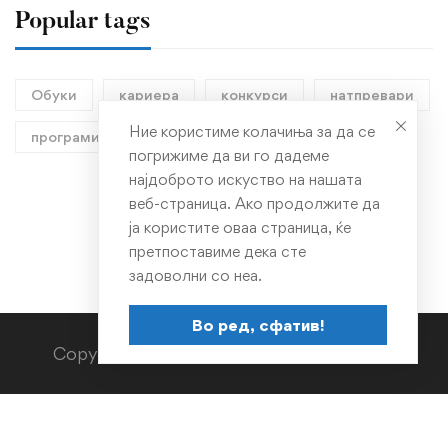
Popular tags
Обуки
кариера
конкурси
натпревари
Ние користиме колачиња за да се
програми
фотографија
погрижиме да ви го дадеме
најдоброто искуство на нашата
веб-страница. Ако продолжите да
ја користите оваа страница, ќе
претпоставиме дека сте
задоволни со неа.
Во ред, сфатив!
Copyright © TMF 2023. All rights reserved.
Македонски
English