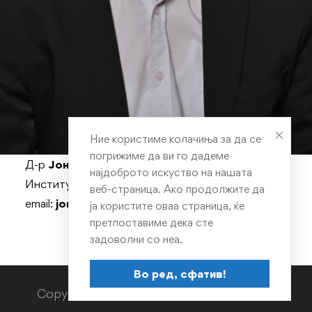
Ние користиме колачиња за да се
погрижиме да ви го дадеме
Д-р
Јон Магдески
, редовен професор
најдоброто искуство на нашата
Институт:
Преработувачка металургија
веб-страница. Ако продолжите да
email:
jon@tmf.ukim.edu.mk
ја користите оваа страница, ќе
претпоставиме дека сте
задоволни со неа.
Во ред, сфатив!
Copyright © TMF 2023. All rights reserved.