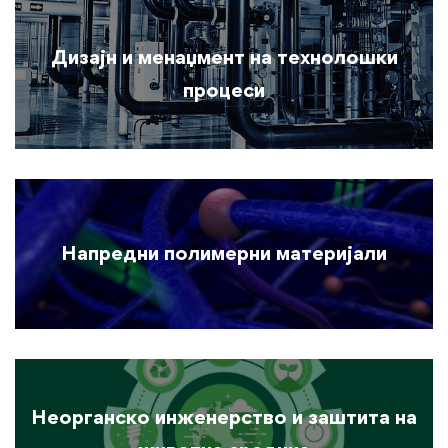
Постдипломски
Дизајн и менаџмент на технолошки
студии
процеси
(II
циклус)
Напредни полимерни материјали
Неорганско инженерство и заштита на