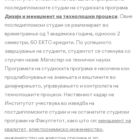
последипломските студии на студиската програма
Дизајн и менаџмент на технолошки процеси
. Овие
последипломски студии се реализираат во
времетраење од 1 академска година, односно 2
семестри, 60 ЕКТС-кредити. По успешното
завршување на студиите, студентот се стекнува со
стручен назив
Магистер на технички науки
.
Програмата на студиската програма е насочена кон
продлабочување на знаењата и вештините во
дизајнирањето, управувањето и контролата на
технолошките процеси. Наставниот кадар на
Институтот учествува во изведба на
постдипломските студии и на останатите студиски
програми на Факултетот, како што се:
менаџмент на
квалитет
,
електрохемиско инженерство
,
инженерство на животна средина
и др.