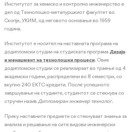
Хемиско
Институтот за хемиско и контролно инженерство e
дел од Технолошко-металуршкиот факултет во
и
Скопје, УКИМ, од неговото основање во 1959
година.
контролно
инженерство
Институтот е носител на наставната програма на
додипломски студии на студиската програма
Дизајн
и менаџмент на технолошки процеси
. Овие
додипломски студии се реализираат во траење од 4
академски години, распределени во 8 семестри, со
вкупно 240 ЕКТС-кредити. После успешното
завршување на студиите, студентот се стекнува со
стручен назив
Дипломиран инженер технолог
.
Преку наставните предмети се стекнуваат знаења за
анализа и решавање на сите видови инженерски