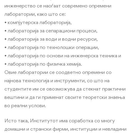
инженерство се наоѓаат современо опремени
лаборатории, како што се:
• компјутерска лабораторија,
• лабораторија за сепарациони процеси,
• лабораторија за води и водни ресурси,
• лабораторија по технолошки операции,
• лабораторија по основи на инженерска техника и
• лабораторија по физичка хемија.
Овие лаборатории се соодветно опремени со
најнова технологија и инструменти, со што на
студентите им се овозможува да стекнат практични
вештини и да ги применат своите теоретски знаења
во реални услови.
Исто така, Институтот има соработка со многу
домашни и странски фирми, институции и невладини