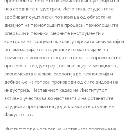
проблеми од областа на хемиската индустрија и на
неа сродните индустрии. Исто така, студентите
здобиваат суштински познавања од областа на:
дизајнот на технолошките процеси, технолошките
операции и техники, мерните инструменти и
контрола на процесите, компјутерската симулација и
оптимизација, конструкциските материјали во
хемиското инженерство, контрола на корозијата во
процесната индустрија, организација и менаџмент,
економската анализа, екологија во технологија и
добивање на готови производи од сите видови на
индустрија. Наставниот кадар на Институтот
активно учествува во наставата и на останатите
студиски програми на додипломските студии на
Факултетот.
Институтот е носител на наставната програма на