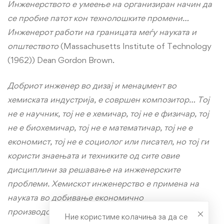
Инженерството е умеење на организиран начин да
се пробие патот кон технолошките промени…
Инженерот работи на границата меѓу науката и
општеството
(Massachusetts Institute of Technology
(1962)) Dean Gordon Brown.
Добриот инженер во дизај и менаџмент во
хемиската индустрија, е совршен композитор… Тој
не е научник, тој не е хемичар, тој не е физичар, тој
не е биохемичар, тој не е математичар, тој не е
економист, тој не е социолог или писател, но тој ги
користи знаењата и техниките од сите овие
дисциплини за решавање на инженерските
проблеми. Хемискот инженерство е примена на
науката во добивање економично
производство
(H.P.Gillette, 1910).
Ние користиме колачиња за да се