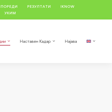
СПОРЕДИ
РЕЗУЛТАТИ
IKNOW
УКИМ
дии
Наставен Кадар
Најава