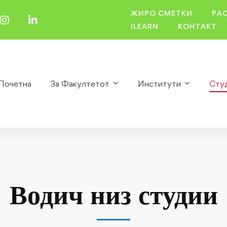
ЖИРО СМЕТКИ
РА
ILEARN
КОНТАКТ
Почетна
За Факултетот
Институти
Сту
Водич низ студии