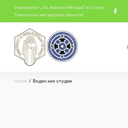
Универзитет „Св. Кирил и Методиј“ во Скопје
Технолошко-металуршки факултет
Home
Водич низ студии