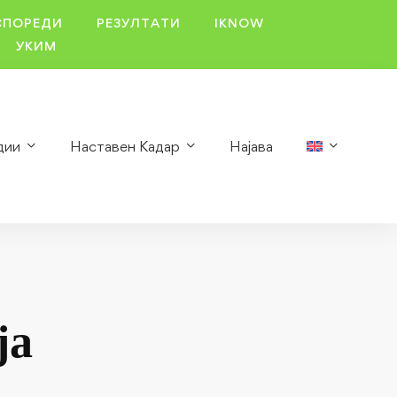
СПОРЕДИ
РЕЗУЛТАТИ
IKNOW
УКИМ
дии
Наставен Кадар
Најава
ја