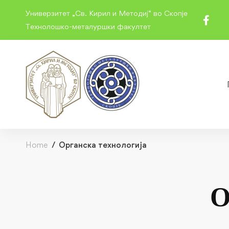
Универзитет „Св. Кирил и Методиј“ во Скопје
Технолошко-металуршки факултет
Home
Органска технологија
О