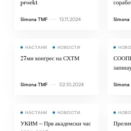
proekt
сорабо
– клуб
Simona TMF
13.11.2024
Simona
и вешт
НАСТАНИ
НОВОСТИ
НОВ
27ми конгрес на СХТМ
СООП
запиш
семест
Simona TMF
02.10.2024
Simona
НАСТАНИ
НОВОСТИ
НОВ
УКИМ – Прв академски час
Прелим