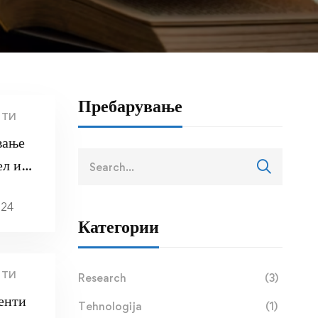
Пребарување
НТИ
вање
Search
ел и
for:
ТМФ
024
Категории
НТИ
Research
(3)
денти
Tehnologija
(1)