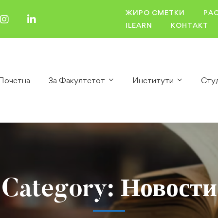
ЖИРО СМЕТКИ
РА
ILEARN
КОНТАКТ
Почетна
За Факултетот
Институти
Сту
Category: Новости