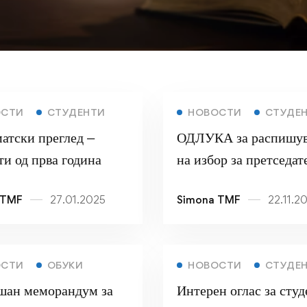
ОСТИ
СТУДЕНТИ
НОВОСТИ
СТУДЕ
атски преглед –
ОДЛУКА за распишу
ти од прва година
на избор за претседат
членови на ФСС на 
 TMF
27.01.2025
Simona TMF
22.11.2
ОСТИ
ОБУКИ
НОВОСТИ
СТУДЕ
шан меморандум за
Интерен оглас за сту