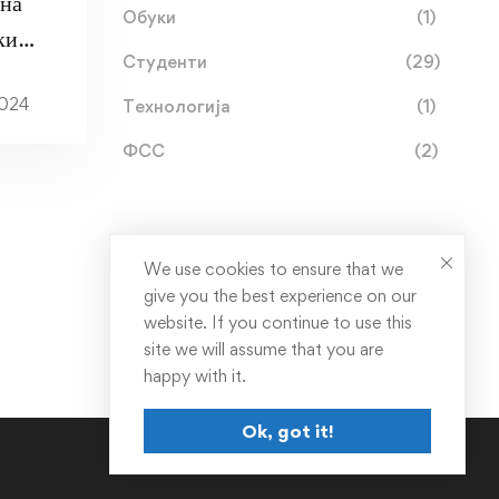
на
Обуки
(1)
ки
Студенти
(29)
2024
Технологија
(1)
ФСС
(2)
We use cookies to ensure that we
give you the best experience on our
website. If you continue to use this
site we will assume that you are
happy with it.
Ok, got it!