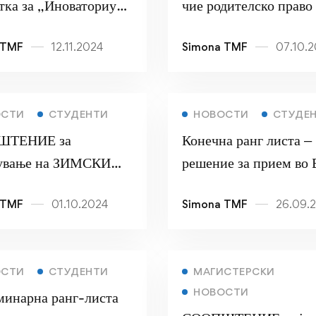
тка за „Иноваториум
чие родителско право 
 на напредни знаења
врши само еден родит
 TMF
12.11.2024
Simona TMF
07.10.
ини“ за млади
ОСТИ
СТУДЕНТИ
НОВОСТИ
СТУДЕ
ШТЕНИЕ за
Конечна ранг листа –
ување на ЗИМСКИ
решение за прием во
ар 2024-2025
уписен рок 2024/202
 TMF
01.10.2024
Simona TMF
26.09.
ОСТИ
СТУДЕНТИ
МАГИСТЕРСКИ
НОВОСТИ
инарна ранг-листа