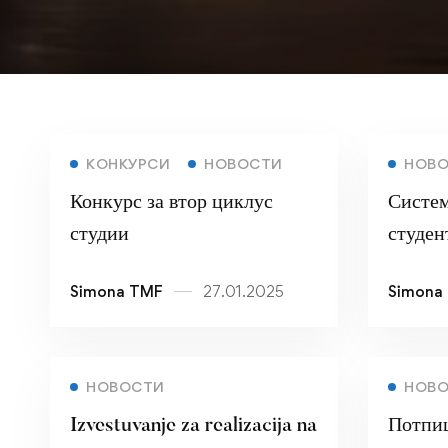
КОНКУРСИ
НОВОСТИ
НОВ
Конкурс за втор циклус
Систем
студии
студен
Simona TMF
27.01.2025
Simona
НОВОСТИ
НОВ
Izvestuvanje za realizacija na
Потпи