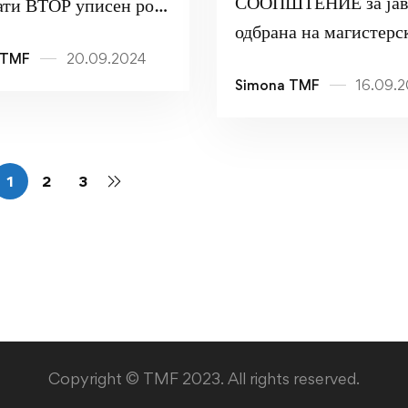
СООПШТЕНИЕ за јав
ати ВТОР уписен рок
одбрана на магистерс
2025
 TMF
20.09.2024
труд
Simona TMF
16.09.
1
2
3
Copyright © TMF 2023. All rights reserved.