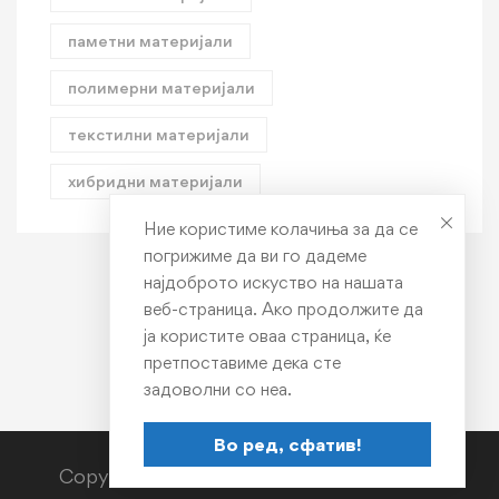
паметни материјали
полимерни материјали
текстилни материјали
хибридни материјали
Ние користиме колачиња за да се
погрижиме да ви го дадеме
најдоброто искуство на нашата
веб-страница. Ако продолжите да
ја користите оваа страница, ќе
претпоставиме дека сте
задоволни со неа.
Во ред, сфатив!
Copyright © TMF 2023. All rights reserved.