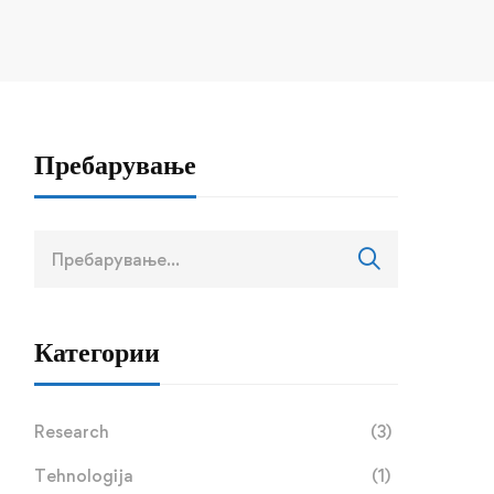
Пребарување
Пребарај
за:
Категории
Research
(3)
Tehnologija
(1)