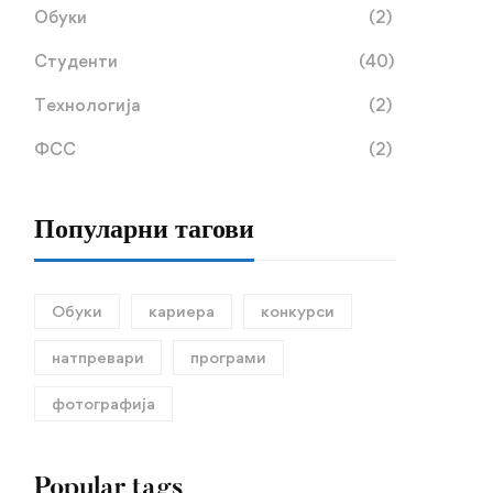
Обуки
(2)
Студенти
(40)
Технологија
(2)
ФСС
(2)
Популарни тагови
Систематски преглед –
Прелиминарна листа на
студенти од прва година
кандидати за запишувањ
Обуки
кариера
конкурси
на трет циклус студии –
27.01.2025
83 views
24.12.2024
114 views
натпревари
програми
втор уписен рок
фотографија
Popular tags