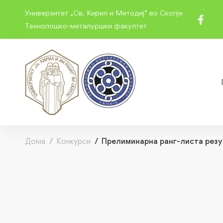
Универзитет „Св. Кирил и Методиј“ во Скопје
Технолошко-металуршки факултет
Дома
Конкурси
Прелиминарна ранг-листа рез