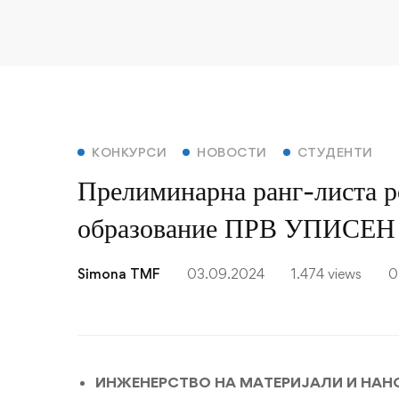
Прелиминарна
КОНКУРСИ
НОВОСТИ
СТУДЕНТИ
Прелиминарна ранг-листа ре
ранг-
образование ПРВ УПИСЕН
листа
резултати
Simona TMF
03.09.2024
1.474 views
0
од
успехот
ИНЖЕНЕРСТВО НА МАТЕРИЈАЛИ И НА
од