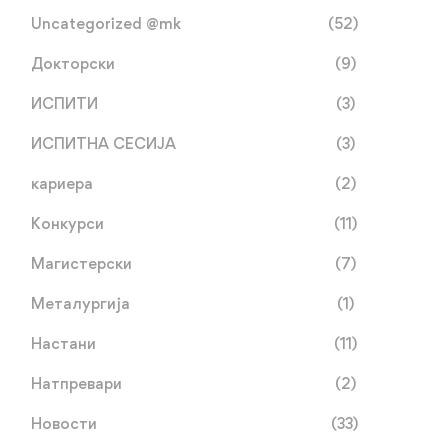
Uncategorized @mk
(52)
Докторски
(9)
ИСПИТИ
(3)
ИСПИТНА СЕСИЈА
(3)
кариера
(2)
Конкурси
(11)
Магистерски
(7)
Металургија
(1)
Настани
(11)
Натпревари
(2)
Втор циклус студии втор
Конечна листа на
Новости
(33)
уписен рок 2025/2026
кандидати за запишувањ