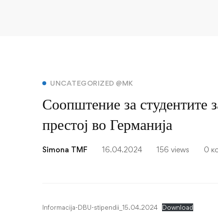
Соопштение
UNCATEGORIZED @MK
Соопштение за студентите 
за
престој во Германија
студентите
за
Simona TMF
16.04.2024
156 views
0 к
стажирање
и
Informacija-DBU-stipendii_15.04.2024
Download
истражувачки