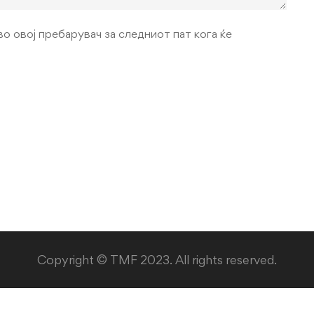
во овој пребарувач за следниот пат кога ќе
Copyright © TMF 2023. All rights reserved.
Македонски
English