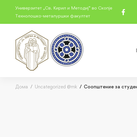
Универзитет „Св. Кирил и Методиј“ во Скопје
Технолошко-металуршки факултет
Дома
Uncategorized @mk
Соопштение за студен