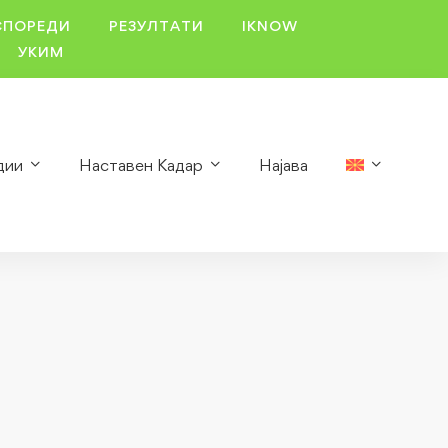
СПОРЕДИ
РЕЗУЛТАТИ
IKNOW
УКИМ
дии
Наставен Кадар
Најава