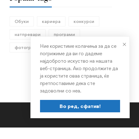
Обуки
кариера
конкурси
натпревари
програми
Ние користиме колачиња за да се
фотографија
погрижиме да ви го дадеме
најдоброто искуство на нашата
веб-страница. Ако продолжите да
ја користите оваа страница, ќе
претпоставиме дека сте
задоволни со неа.
Во ред, сфатив!