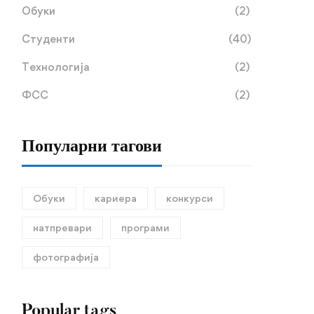
Обуки
(2)
на трет циклус академск
23.01.2026
225 views
18.12.2025
107 views
студии – докторски студ
Студенти
(40)
во вториот уписен рок в
Технологија
(2)
академската 2025/2026
година
ФСС
(2)
Популарни тагови
Обуки
кариера
конкурси
натпревари
програми
фотографија
Popular tags