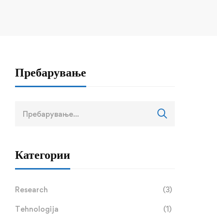
Пребарување
Пребарај
за:
Категории
Research
(3)
Tehnologija
(1)