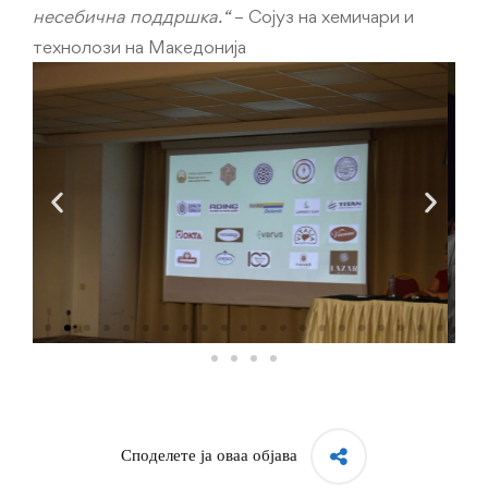
несебична поддршка.“
– Сојуз на хемичари и
технолози на Македонија
Споделете ја оваа објава