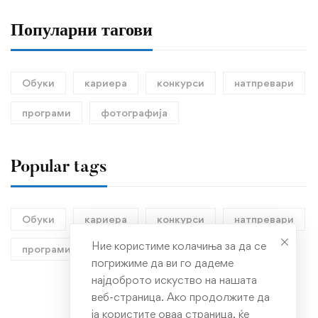
Популарни тагови
Обуки
кариера
конкурси
натпревари
програми
фотографија
Popular tags
Обуки
кариера
конкурси
натпревари
Ние користиме колачиња за да се
програми
фотографија
погрижиме да ви го дадеме
најдоброто искуство на нашата
веб-страница. Ако продолжите да
ја користите оваа страница, ќе