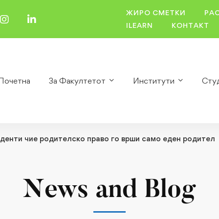
ЖИРО СМЕТКИ
РА
ILEARN
КОНТАКТ
Почетна
За Факултетот
Институти
Сту
уденти чие родителско право го врши само еден родител
News and Blog