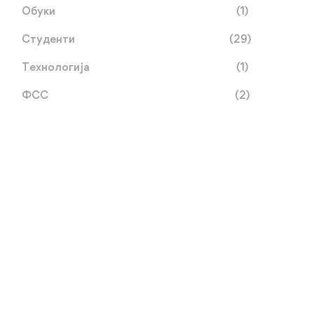
Обуки
(1)
Студенти
(29)
Технологија
(1)
ФСС
(2)
Систематски преглед –
ОДЛУКА за резултати о
студенти од прва година
тајно гласање за членови