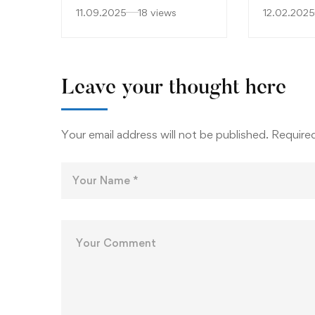
трет циклус академски
семестар в
11.09.2025
18 views
12.02.2025
студии – докторски студии
2024-2025
на студиските програми на
Универзитетот „Св. Кирил
и Методиј“ во Скопје,во
Leave your thought here
академската 2025/2026
година (ТЕXНОЛОГИЈА И
Your email address will not be published.
Required
МЕТАЛУРГИЈА)