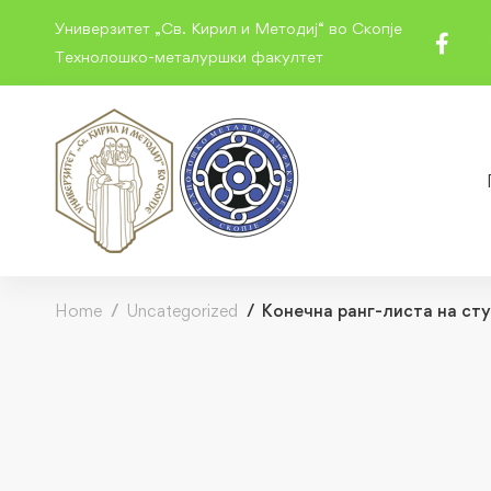
Универзитет „Св. Кирил и Методиј“ во Скопје
Технолошко-металуршки факултет
Home
Uncategorized
Конечна ранг-листа на ст