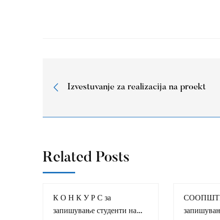
Izvestuvanje za realizacija na proekt
Related Posts
К О Н К У Р С за
СООПШТЕ
запишување студенти на
запишувањ