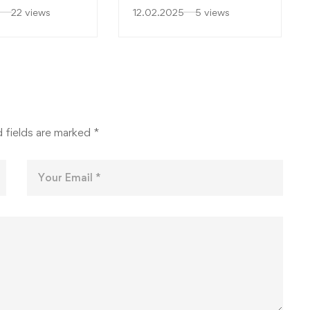
о академска
семестар во академска
22 views
12.02.2025
5 views
 година
2024-2025 година
 fields are marked
*