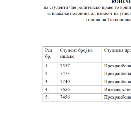
право
го
врши
само
еден
родител