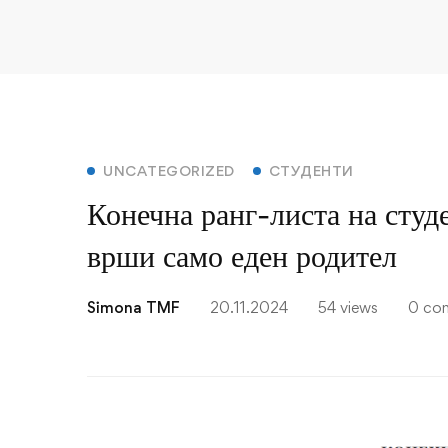
Конечна
UNCATEGORIZED
СТУДЕНТИ
Конечна ранг-листа на студ
ранг-
врши само еден родител
листа
на
Simona TMF
20.11.2024
54 views
0 co
студенти
чие
родителско