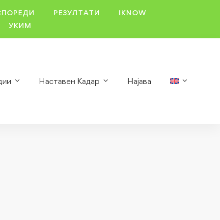
СПОРЕДИ
РЕЗУЛТАТИ
IKNOW
УКИМ
дии
Наставен Кадар
Најава