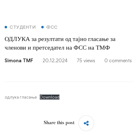
ОДЛУКА
СТУДЕНТИ
ФСС
ОДЛУКА за резултати од тајно гласање за
за
членови и претседател на ФСС на ТМФ
резултати
Simona TMF
20.12.2024
75 views
0 comments
од
тајно
гласање
одлука гласање
Download
за
членови
Share this post
и