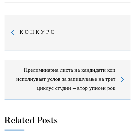
претседател
на
К О Н К У Р С
ФСС
на
ТМФ
Прелиминарна листа на кандидати кои
исполнуваат услов за запишување на трет
циклус студии – втор уписен рок
Related Posts