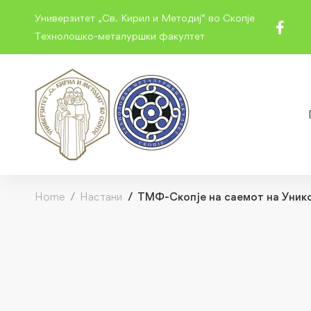
Универзитет „Св. Кирил и Методиј“ во Скопје
Технолошко-металуршки факултет
Home
Настани
ТМФ-Скопје на саемот на Уник