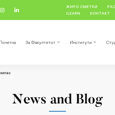
ЖИРО СМЕТКИ
РА
ILEARN
КОНТАКТ
Почетна
За Факултетот
Институти
Сту
омпас
News and Blog