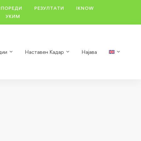
СПОРЕДИ
РЕЗУЛТАТИ
IKNOW
УКИМ
дии
Наставен Кадар
Најава