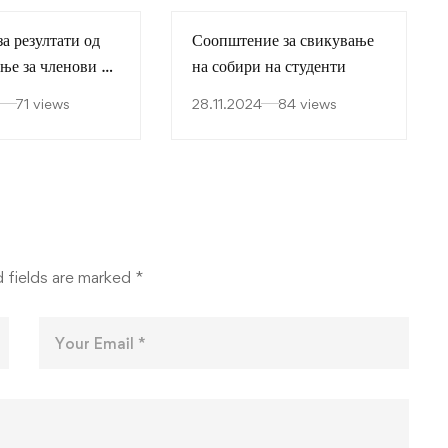
 резултати од
Соопштение за свикување
ање за членови и
на собири на студенти
ел на ФСС на
71 views
28.11.2024
84 views
 fields are marked
*