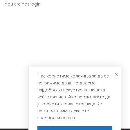
User
You are not
login
Account
Ние користиме колачиња за да се
погрижиме да ви го дадеме
најдоброто искуство на нашата
веб-страница. Ако продолжите да
ја користите оваа страница, ќе
претпоставиме дека сте
задоволни со неа.